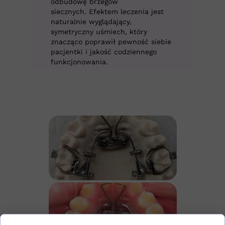
odbudowę brzegów
siecznych. Efektem leczenia jest
naturalnie wyglądający,
symetryczny uśmiech, który
znacząco poprawił pewność siebie
pacjentki i jakość codziennego
funkcjonowania.