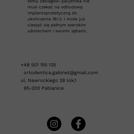
temu zabiegowi pacjentka nie
musi czekać na odbudowę
implantoprotetyczną do
ukończenia 18r.ż. i może już
cieszyć się pełnym szerokim
uśmiechem i swoimi zębami.
+48 501 155 135
ortodentica.gabinet@gmail.com
ul. Nawrockiego 28 lok.1
95-200 Pabianice