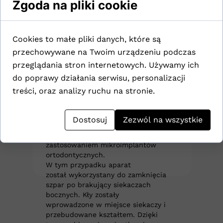
Zgoda na pliki cookie
Leczenie
Cookies to małe pliki danych, które są
ortodontyczne
przechowywane na Twoim urządzeniu podczas
hipodoncja
przeglądania stron internetowych. Używamy ich
siekaczy bocznych
do poprawy działania serwisu, personalizacji
treści, oraz analizy ruchu na stronie.
dr Aleksandra Świechowska
Dostosuj
Zezwól na wszystkie
Aparat Beneslider łączy w sobie
możliwości ortodoncji z
zastosowaniem mikroimplantów
ortodontycznych.
W tym przypadku aparat
został wykorzystany do zamknięcia
szpar po brakujący siekaczach
bocznych. Kły zostały
wprowadzone w miejsce siekaczy i
przebudowane kształtem. Dzięki